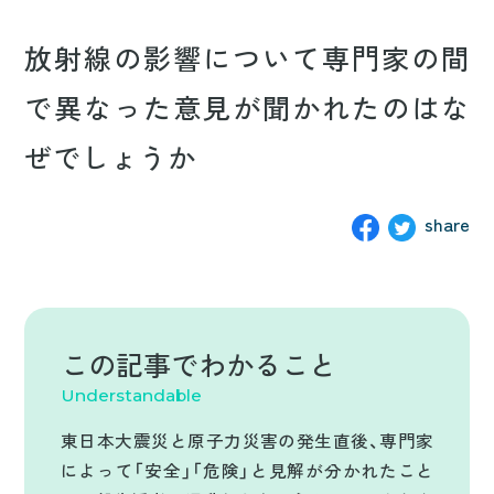
カテゴリ別で読んでみる
放射線の影響について専門家の間
で異なった意見が聞かれたのはな
科学者の記事
ぜでしょうか
質問と回答
share
事業の概要
プロジェクトメンバー
お問い合わせ
この記事で
わかること
Understandable
質問する
東日本大震災と原子力災害の発生直後、専門家
によって「安全」「危険」と見解が分かれたこと