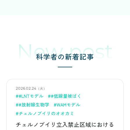
New post
科学者の新着記事
2026.02.24（火）
##LNTモデル
##低線量被ばく
##放射線生物学
#WAMモデル
#チェルノブイリのオオカミ
チェルノブイリ立入禁止区域における