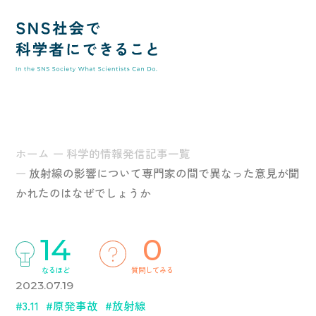
SNS社
ホーム
科学的情報発信記事一覧
放射線の影響について専門家の間で異なった意見が聞
かれたのはなぜでしょうか
14
0
トップ
なるほど
質問してみる
2023.07.19
#3.11
#原発事故
#放射線
このサイトの使い方