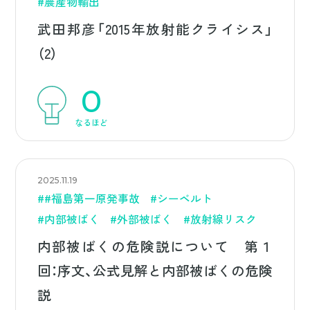
#農産物輸出
武田邦彦「2015年放射能クライシス」
（2）
0
なるほど
2025.11.19
##福島第一原発事故
#シーベルト
#内部被ばく
#外部被ばく
#放射線リスク
内部被ばくの危険説について 第１
回：序文、公式見解と内部被ばくの危険
説