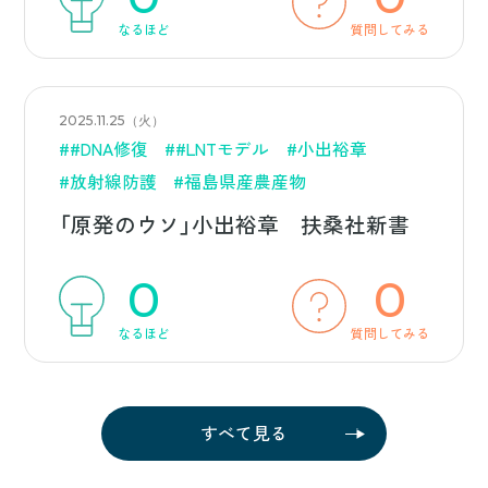
なるほど
質問してみる
2025.11.25（火）
##DNA修復
##LNTモデル
#小出裕章
#放射線防護
#福島県産農産物
「原発のウソ」小出裕章 扶桑社新書
0
0
なるほど
質問してみる
すべて見る