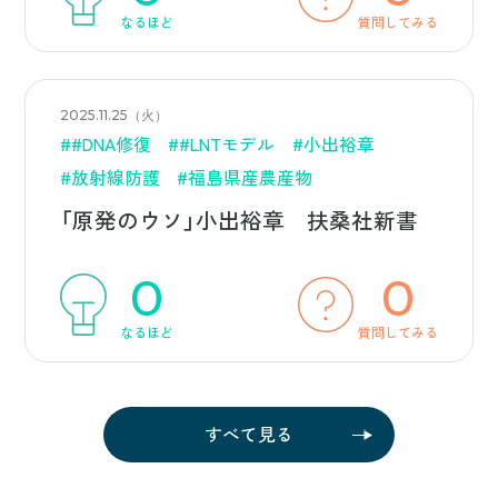
なるほど
質問してみる
2025.11.25（火）
##DNA修復
##LNTモデル
#小出裕章
#放射線防護
#福島県産農産物
「原発のウソ」小出裕章 扶桑社新書
0
0
なるほど
質問してみる
すべて見る