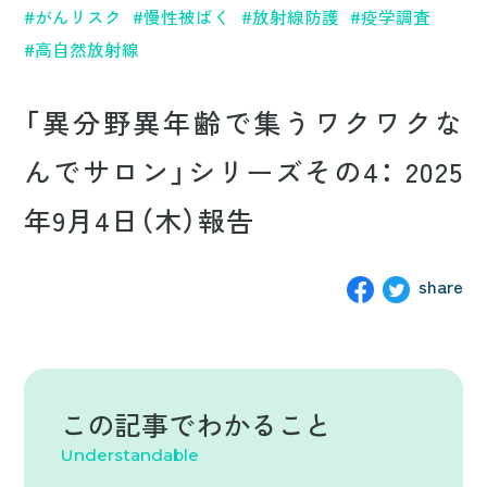
#がんリスク
#慢性被ばく
#放射線防護
#疫学調査
カテゴリ別で読んでみる
#高自然放射線
科学者の記事
「異分野異年齢で集うワクワクな
んでサロン」シリーズその4： 2025
質問と回答
年9月4日（木）報告
事業の概要
プロジェクトメンバー
share
お問い合わせ
質問する
この記事で
わかること
Understandable