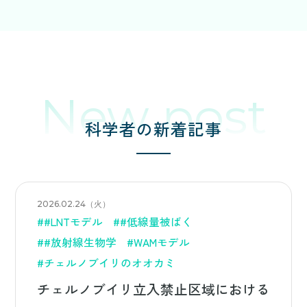
New post
科学者の新着記事
2026.02.24（火）
##LNTモデル
##低線量被ばく
##放射線生物学
#WAMモデル
#チェルノブイリのオオカミ
チェルノブイリ立入禁止区域における