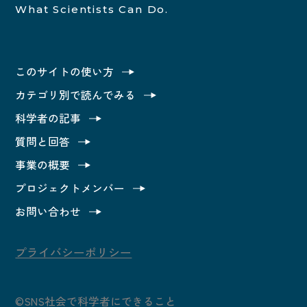
知らせなど必要に応じたご連絡のため上記の利
What Scientists Can Do.
用目的に付随する目的
第4条（利用目的の変更）
このサイトの使い方
私達は、利用目的が変更前と関連性を有すると合
カテゴリ別で読んでみる
理的に認められる場合に限り、個人情報の利用目
科学者の記事
的を変更するものとします。利用目的の変更を行
質問と回答
った場合には、変更後の目的について、私達所定
事業の概要
の方法により、ユーザーに通知し、または本ウェ
プロジェクトメンバー
ブサイト上に公表するものとします。
お問い合わせ
第5条（個人情報の第三者提供）
プライバシーポリシー
1、私達は、次に掲げる場合を除いて、あらかじめ
ユーザーの同意を得ることなく、第三者に個人情
報を提供することはありません。ただし、個人情
©SNS社会で科学者にできること