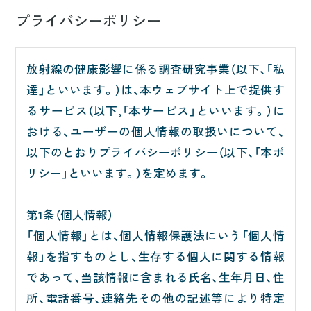
②コメントや質問に対し、私達および記事執筆者
プライバシーポリシー
は全てのコメントに対して回答する義務を負わ
ないものとします。
放射線の健康影響に係る調査研究事業（以下、「私
③投稿コメントや質問に関連して利用者の間で
達」といいます。）は、本ウェブサイト上で提供す
発生する議論・紛争等については、私達および記
るサービス（以下,「本サービス」といいます。）に
事執筆者は原則として関与しないものとします。
おける、ユーザーの個人情報の取扱いについて、
④投稿内容が以下の内容を含む、もしくはその恐
以下のとおりプライバシーポリシー（以下、「本ポ
れがあると私達が判断した場合には、投稿者の同
リシー」といいます。）を定めます。
意を得ることなしにコメントを削除することが
できるものとします。
第1条（個人情報）
1.法規または公序良俗に反するもの
「個人情報」とは、個人情報保護法にいう「個人情
2.第3者の知的財産権、プライバシー権その他の権
報」を指すものとし、生存する個人に関する情報
利を侵害するもの
であって、当該情報に含まれる氏名、生年月日、住
3.名誉の毀損、誹謗中傷、詐欺、卑猥または露骨な
所、電話番号、連絡先その他の記述等により特定
性的表現を含むもの