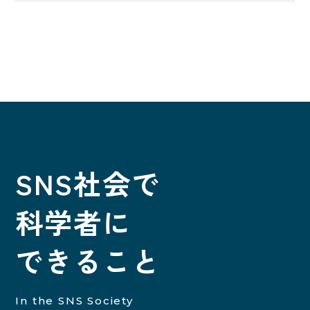
の個人を識別できる情報及び容貌、指紋、声紋に
4.犯罪への関与、もしくは関与を暗示するもの、
かかるデータ、及び健康保険証の保険者番号など
犯罪を助長するもの
の当該情報単体から特定の個人を識別できる情
5. 商用・宣伝目的のもの
報（個人識別情報）を指します。
6.その他、当サイトが不適切と判断した内容
⑤本人が投稿した、もしくは他者が投稿したコメ
第2条（個人情報の収集方法）
ントの削除依頼に対し、私達は応じる義務を負い
私達は、ユーザーが問い合わせをする際に氏名、
ません。
生年月日、住所、電話番号、メールアドレスなどの
SNS社会で
個人情報をお尋ねすることがあります。
科学者に
第3条（個人情報を収集・利用する目的）
私達が個人情報を収集・利用する目的は、以下の
できること
とおりです。私達サービスの提供・運営のためユ
ーザーからのお問い合わせに回答するため（本人
確認を行うことを含む）メンテナンス、重要なお
In the SNS Society