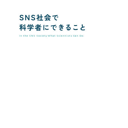
In the SNS Society
What Scientists Can Do.